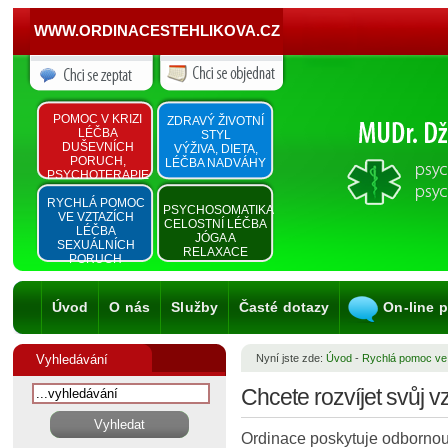
WWW.ORDINACESTEHLIKOVA.CZ
POMOC V KRIZI
ZDRAVÝ ŽIVOTNÍ
LÉČBA
STYL
DUŠEVNÍCH
VÝŽIVA, DIETA,
PORUCH,
LÉČBA NADVÁHY
PSYCHOTERAPIE
RYCHLÁ POMOC
PSYCHOSOMATIKA
VE VZTAZÍCH
CELOSTNÍ LÉČBA
LÉČBA
JÓGA A
SEXUÁLNÍCH
RELAXACE
PORUCH
Úvod
O nás
Služby
Časté dotazy
On-line 
Vyhledávání
Nyní jste zde:
Úvod
-
Rychlá pomoc ve
Chcete rozvíjet svůj v
Ordinace poskytuje odbornou