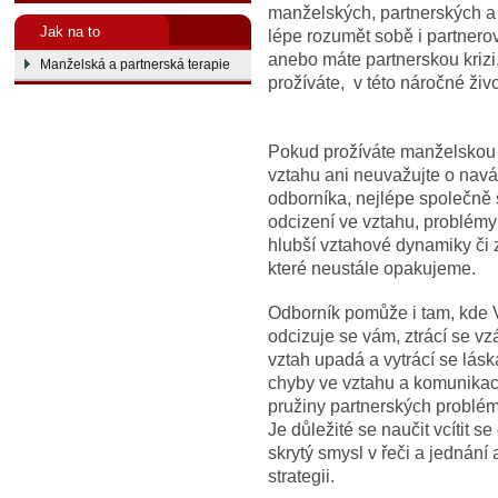
manželských, partnerských 
Jak na to
lépe rozumět sobě i partnerov
anebo máte partnerskou krizi
Manželská a partnerská terapie
prožíváte, v této náročné živ
Pokud prožíváte manželskou č
vztahu ani neuvažujte o navá
odborníka, nejlépe společně s
odcizení ve vztahu, problémy
hlubší vztahové dynamiky či 
které neustále opakujeme.
Odborník pomůže i tam, kde V
odcizuje se vám, ztrácí se vz
vztah upadá a vytrácí se lásk
chyby ve vztahu a komunikaci 
pružiny partnerských problém
Je důležité se naučit vcítit s
skrytý smysl v řeči a jednání 
strategii.