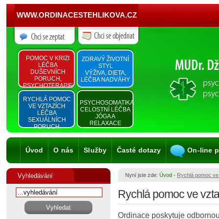
WWW.ORDINACESTEHLIKOVA.CZ
POMOC V KRIZI
ZDRAVÝ ŽIVOTNÍ
LÉČBA
STYL
DUŠEVNÍCH
VÝŽIVA, DIETA,
PORUCH,
LÉČBA NADVÁHY
PSYCHOTERAPIE
RYCHLÁ POMOC
PSYCHOSOMATIKA
VE VZTAZÍCH
CELOSTNÍ LÉČBA
LÉČBA
JÓGA A
SEXUÁLNÍCH
RELAXACE
PORUCH
Úvod
O nás
Služby
Časté dotazy
On-line 
Vyhledávání
Nyní jste zde:
Úvod
-
Rychlá pomoc ve
Rychlá pomoc ve vzta
Ordinace poskytuje odbornou