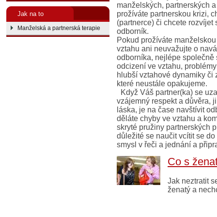
manželských, partnerských a
prožíváte partnerskou krizi, 
Jak na to
(partnerce) či chcete rozvíje
Manželská a partnerská terapie
odborník.
Pokud prožíváte manželskou č
vztahu ani neuvažujte o navá
odborníka, nejlépe společně s
odcizení ve vztahu, problémy
hlubší vztahové dynamiky či 
které neustále opakujeme.
Když Váš partner(ka) se uzav
vzájemný respekt a důvěra, ji
láska, je na čase navštívit o
děláte chyby ve vztahu a komu
skryté pružiny partnerských 
důležité se naučit vcítit se d
smysl v řeči a jednání a připr
Co s žena
Jak neztratit 
ženatý a nech