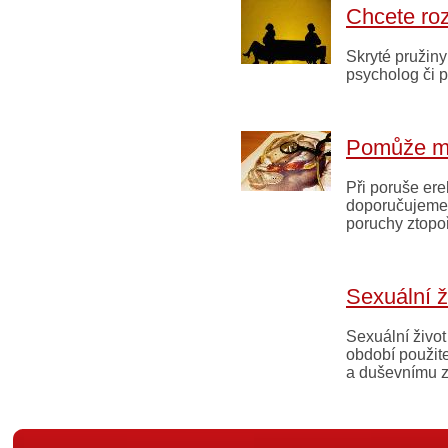
Chcete roz
Skryté pružin
psycholog či p
Pomůže mi
Při poruše ere
doporučujeme l
poruchy ztopo
Sexuální ž
Sexuální živo
období použite
a duševnímu z