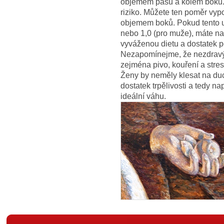
objemem pasu a kolem boků. Č
riziko. Můžete ten poměr vypo
objemem boků. Pokud tento uk
nebo 1,0 (pro muže), máte nad
vyváženou dietu a dostatek 
Nezapomínejme, že nezdravý r
zejména pivo, kouření a stre
Ženy by neměly klesat na duc
dostatek trpělivosti a tedy n
ideální váhu.