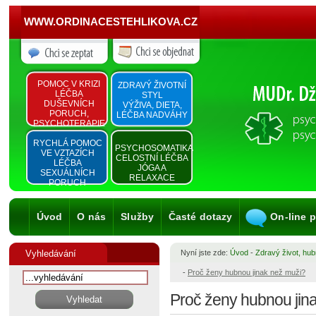
WWW.ORDINACESTEHLIKOVA.CZ
POMOC V KRIZI
ZDRAVÝ ŽIVOTNÍ
LÉČBA
STYL
DUŠEVNÍCH
VÝŽIVA, DIETA,
PORUCH,
LÉČBA NADVÁHY
PSYCHOTERAPIE
RYCHLÁ POMOC
PSYCHOSOMATIKA
VE VZTAZÍCH
CELOSTNÍ LÉČBA
LÉČBA
JÓGA A
SEXUÁLNÍCH
RELAXACE
PORUCH
Úvod
O nás
Služby
Časté dotazy
On-line 
Vyhledávání
Nyní jste zde:
Úvod
-
Zdravý život, hub
-
Proč ženy hubnou jinak než muži?
Proč ženy hubnou jin