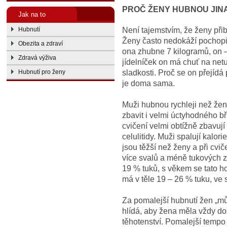
PROČ ŽENY HUBNOU JIN
Jak na to
Není tajemstvím, že ženy přib
Hubnutí
Ženy často nedokáží pochopit, 
Obezita a zdraví
ona zhubne 7 kilogramů, on –
Zdravá výživa
jídelníček on má chuť na net
sladkosti. Proč se on přejíd
Hubnutí pro ženy
je doma sama.
Muži hubnou rychleji než žen
zbavit i velmi úctyhodného bř
cvičení velmi obtížně zbavují
celulitidy. Muži spalují kalor
jsou těžší než ženy a při cviče
více svalů a méně tukových 
19 % tuků, s věkem se tato 
má v těle 19 – 26 % tuku, ve
Za pomalejší hubnutí žen „mů
hlídá, aby žena měla vždy do
těhotenství. Pomalejší tempo h