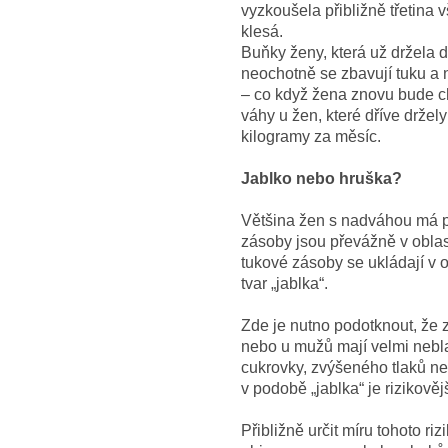
vyzkoušela přibližně třetina 
klesá.
Buňky ženy, která už držela di
neochotně se zbavují tuku a 
– co když žena znovu bude c
váhy u žen, které dříve držely
kilogramy za měsíc.
Jablko nebo hruška?
Většina žen s nadváhou má po
zásoby jsou převážně v obla
tukové zásoby se ukládají v ob
tvar „jablka“.
Zde je nutno podotknout, že z
nebo u mužů mají velmi neblah
cukrovky, zvýšeného tlaků ne
v podobě „jablka“ je rizikově
Přibližně určit míru tohoto r