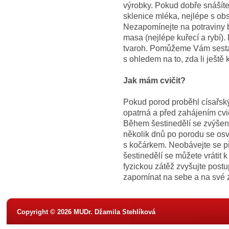
výrobky. Pokud dobře snášíte
sklenice mléka, nejlépe s ob
Nezapomínejte na potraviny 
masa (nejlépe kuřecí a rybí).
tvaroh. Pomůžeme Vám sestav
s ohledem na to, zda li ještě
Jak mám cvičit?
Pokud porod proběhl císařský
opatrná a před zahájením cv
Během šestinedělí se zvýšen
několik dnů po porodu se osv
s kočárkem. Neobávejte se př
šestinedělí se můžete vrátit
fyzickou zátěž zvyšujte postu
zapomínat na sebe a na své z
Copyright © 2026 MUDr. Džamila Stehlíková