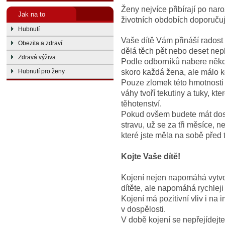
Ženy nejvíce přibírají po naro
Jak na to
životních obdobích doporuču
Hubnutí
Vaše dítě Vám přináší radost
Obezita a zdraví
dělá těch pět nebo deset ne
Zdravá výživa
Podle odborníků nabere někol
skoro každá žena, ale málo kd
Hubnutí pro ženy
Pouze zlomek této hmotnosti t
váhy tvoří tekutiny a tuky, k
těhotenství.
Pokud ovšem budete mát dos
stravu, už se za tři měsíce, n
které jste měla na sobě před 
Kojte Vaše dítě!
Kojení nejen napomáhá vytvoř
dítěte, ale napomáhá rychlej
Kojení má pozitivní vliv i na 
v dospělosti.
V době kojení se nepřejídejt