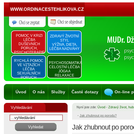
WWW.ORDINACESTEHLIKOVA.CZ
POMOC V KRIZI
ZDRAVÝ ŽIVOTNÍ
LÉČBA
STYL
DUŠEVNÍCH
VÝŽIVA, DIETA,
PORUCH,
LÉČBA NADVÁHY
PSYCHOTERAPIE
RYCHLÁ POMOC
PSYCHOSOMATIKA
VE VZTAZÍCH
CELOSTNÍ LÉČBA
LÉČBA
JÓGA A
SEXUÁLNÍCH
RELAXACE
PORUCH
Úvod
O nás
Služby
Časté dotazy
On-line 
Vyhledávání
Nyní jste zde:
Úvod
-
Zdravý život, hub
-
Jak zhubnout po porodu?
Jak zhubnout po por