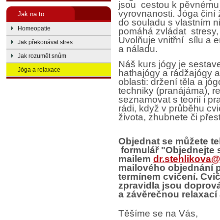
jsou cestou k pěvnému
vyrovnanosti. Jóga činí
Jak na to
do souladu s vlastním n
Homeopatie
pomáhá zvládat stresy, n
Uvolňuje vnitřní sílu a 
Jak překonávat stres
a náladu.
Jak rozumět snům
Náš kurs jógy je sesta
Jóga a relaxace
hathajógy a rádžajógy a
oblasti: držení těla a j
techniky (pranájáma), r
seznamovat s teorií i 
rádi, když v průběhu cvi
života, zhubnete či přes
Objednat se můžete te
formulář "Objednejte 
mailem
dr.stehlikova
mailového objednání 
termínem cvičení. Cviče
zpravidla jsou doprov
a závěrečnou relaxací
Těšíme se na Vás,