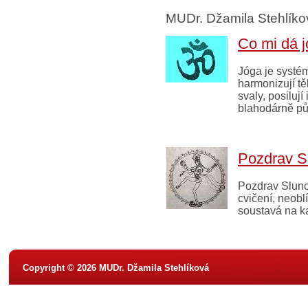
MUDr. Džamila Stehlík
Co mi dá 
Jóga je systé
harmonizují tě
svaly, posilují
blahodárně pů
Pozdrav S
Pozdrav Slunc
cvičení, neobl
soustavá na k
Copyright © 2026 MUDr. Džamila Stehlíková