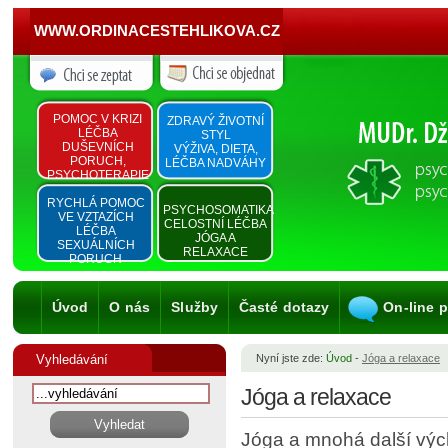
WWW.ORDINACESTEHLIKOVA.CZ
POMOC V KRIZI
ZDRAVÝ ŽIVOTNÍ
LÉČBA
STYL
DUŠEVNÍCH
VÝŽIVA, DIETA,
PORUCH,
LÉČBA NADVÁHY
PSYCHOTERAPIE
RYCHLÁ POMOC
PSYCHOSOMATIKA
VE VZTAZÍCH
CELOSTNÍ LÉČBA
LÉČBA
JÓGA A
SEXUÁLNÍCH
RELAXACE
PORUCH
Úvod
O nás
Služby
Časté dotazy
On-line 
Vyhledávání
Nyní jste zde:
Úvod
-
Jóga a relaxace
Jóga a relaxace
Jóga a mnohá další vých